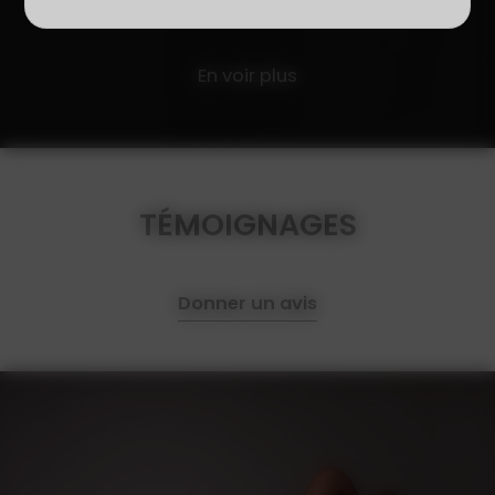
Photographe Communion Nantes
Photographe Communion Bouguenais
En voir plus
Photographe Communion Saint-Sébastien-sur-
Loire
Photographe Communion Couëron
Photographe Communion Rennes
Photographe Communion Haute-Goulaine
TÉMOIGNAGES
Photographe Communion Basse-Goulaine
Photographe Anniversaire Sainte-Luce-sur-Loire
Donner un avis
Photographe Anniversaire Orvault
Photographe Anniversaire Rezé
Photographe Anniversaire Vertou
Photographe Anniversaire Saint-Herblain
Photographe Anniversaire Nantes
Photographe Anniversaire Bouguenais