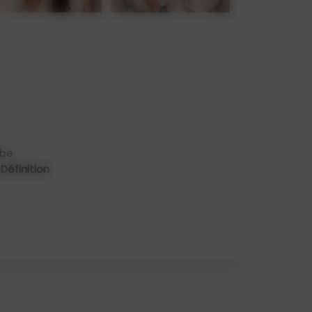
ube
Définition