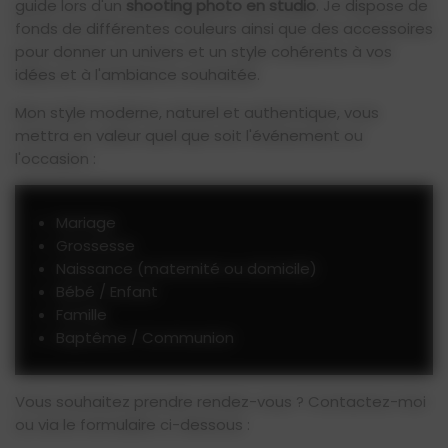
guide lors d'un
shooting photo en studio
. Je dispose de
fonds de différentes couleurs ainsi que des accessoires
pour donner un univers et un style cohérents à vos
idées et à l'ambiance souhaitée.
Mon style moderne, naturel et authentique, vous
mettra en valeur quel que soit l'événement ou
l'occasion :
Mariage
Grossesse
Naissance (maternité ou domicile)
Bébé / Enfant
Famille
Baptême / Communion
Vous souhaitez prendre rendez-vous ? Contactez-moi
ou via le formulaire ci-dessous :