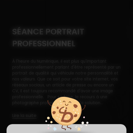
SÉANCE PORTRAIT
PROFESSIONNEL
À l'heure du Numérique, il est plus qu'important
professionnellement parlant d'être représenté par un
portrait de qualité qui véhicule notre personnalité et
nos valeurs. Que ce soit pour votre site internet, vos
réseaux sociaux, un article de presse ou encore un
CV, il est toujours recommandé d'avoir une image
professionnelle. Pour se faire, le recours à une
photographe professionnelle est la solution...
Lire la suite