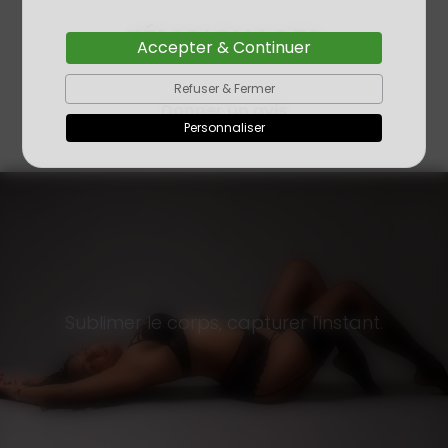
TÉMOIGNAGES
Accepter & Continuer
Refuser & Fermer
Donner un avis
Personnaliser
Sublimer le corps, capturer l'instant.