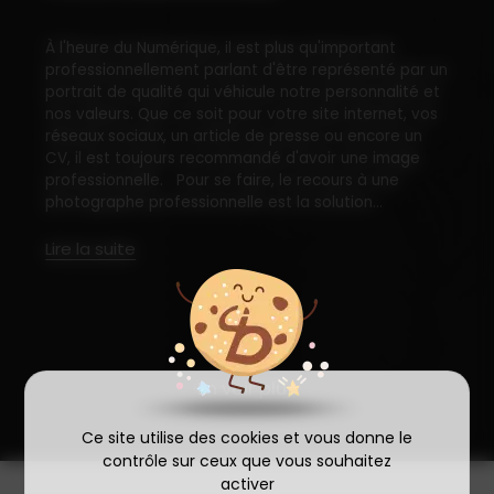
À l'heure du Numérique, il est plus qu'important
professionnellement parlant d'être représenté par un
portrait de qualité qui véhicule notre personnalité et
nos valeurs. Que ce soit pour votre site internet, vos
réseaux sociaux, un article de presse ou encore un
CV, il est toujours recommandé d'avoir une image
professionnelle. Pour se faire, le recours à une
photographe professionnelle est la solution...
Lire la suite
En voir plus
Ce site utilise des cookies et vous donne le
contrôle sur ceux que vous souhaitez
activer