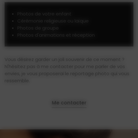
Photos de votre enfant
Cérémonie religieuse ou laïque
Photos de groupe
Photos d'animations et réception
Vous désirez garder un joli souvenir de ce moment ?
N'hésitez pas à me contacter pour me parler de vos
envies, je vous proposerai le reportage photo qui vous
ressemble.
Me contacter