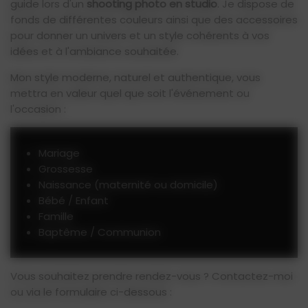
guide lors d'un
shooting photo en studio
. Je dispose de
fonds de différentes couleurs ainsi que des accessoires
pour donner un univers et un style cohérents à vos
idées et à l'ambiance souhaitée.
Mon style moderne, naturel et authentique, vous
mettra en valeur quel que soit l'événement ou
l'occasion :
Mariage
Grossesse
Naissance (maternité ou domicile)
Bébé / Enfant
Famille
Baptême / Communion
Vous souhaitez prendre rendez-vous ? Contactez-moi
ou via le formulaire ci-dessous :