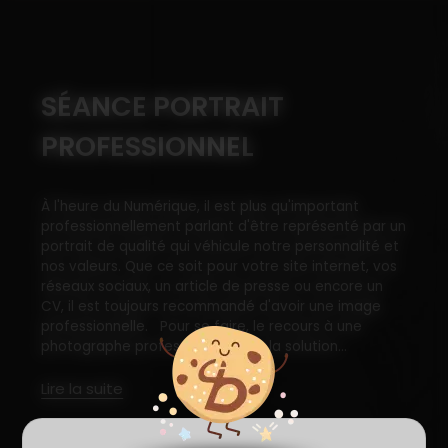
SÉANCE PORTRAIT
PROFESSIONNEL
À l'heure du Numérique, il est plus qu'important
professionnellement parlant d'être représenté par un
portrait de qualité qui véhicule notre personnalité et
nos valeurs. Que ce soit pour votre site internet, vos
réseaux sociaux, un article de presse ou encore un
CV, il est toujours recommandé d'avoir une image
professionnelle. Pour se faire, le recours à une
photographe professionnelle est la solution...
Lire la suite