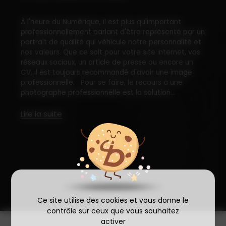
À l'heure du Numérique, il est plus qu'important
professionnellement parlant d'être représenté par un
portrait de qualité qui véhicule notre personnalité et
nos valeurs. Que ce soit pour votre site internet, vos
réseaux sociaux, un article de presse ou encore un
CV, il est toujours recommandé d'avoir une image
professionnelle. Pour se faire, le recours à une
photographe professionnelle est la solution...
Lire la suite
En voir plus
Ce site utilise des cookies et vous donne le
contrôle sur ceux que vous souhaitez
activer