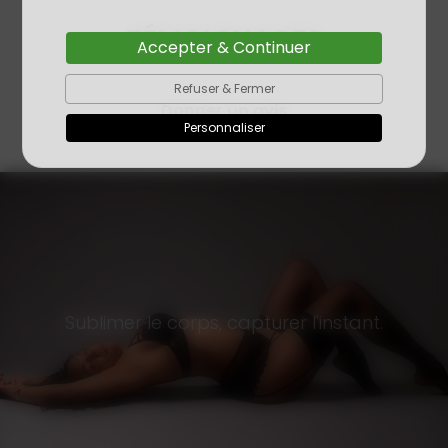
TÉMOIGNAGES
Accepter & Continuer
Refuser & Fermer
Donner un avis
Personnaliser
Sublimer le corps, capturer l'instant.