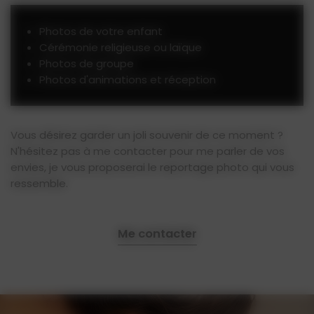
Photos de votre enfant
Cérémonie religieuse ou laïque
Photos de groupe
Photos d'animations et réception
Vous désirez garder un joli souvenir de ce moment ?
N'hésitez pas à me contacter pour me parler de vos
envies, je vous proposerai le reportage photo qui vous
ressemble.
Me contacter