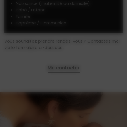
Naissance (maternité ou domicile)
Bébé / Enfant
Famille
Baptême / Communion
Vous souhaitez prendre rendez-vous ? Contactez moi
via le formulaire ci-dessous :
Me contacter