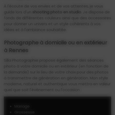
À l'écoute de vos envies et de vos attentes, je vous
guide lors d'un
shooting photo en studio
. Je dispose de
fonds de différentes couleurs ainsi que des accessoires
pour donner un univers et un style cohérents à vos
idées et à l'ambiance souhaitée.
Photographe à domicile ou en extérieur
à Rennes
Silla Photographie propose également des séances
photo à votre domicile ou en extérieur (en fonction de
la demande) sur le lieu de votre choix pour des photos
à transmettre de génération en génération. Mon style
moderne, naturel et authentique vous mettra en valeur
quel que soit l'événement ou l'occasion :
Mariage
Grossesse