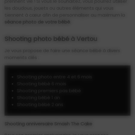
prennent vie ! Si vous le souhaitez, vous pourrez utiliser
les doudous, jouets ou autres éléments qui vous
tiennent à cœur afin de personnaliser au maximum la
séance photo de votre bébé
.
Shooting photo bébé à Vertou
Je vous propose de faire une séance bébé à divers
moments clés :
Shooting photo entre 4 et 6 mois
Shooting bébé 6 mois
Shooting premiers pas bébé
Shooting bébé 1 an
Shooting bébé 2 ans
Shooting anniversaire Smash The Cake