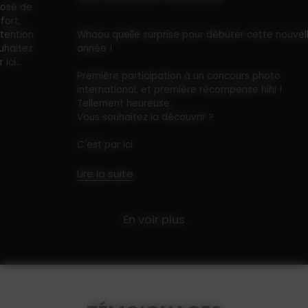
n
Whaou quelle surprise pour débuter cette nouvelle
année !
Première participation à un concours photo
international, et première récompense hihi !
Tellement heureuse.
Vous souhaitez la découvrir ?
C'est par
ici
Lire la suite
En voir plus