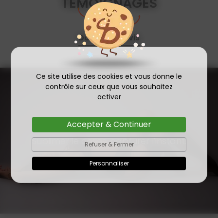
TÉMOIGNAGES
Donner un avis
Ce site utilise des cookies et vous donne le
contrôle sur ceux que vous souhaitez
activer
Accepter & Continuer
Sublimer le corps, capturer l'instant.
Refuser & Fermer
Personnaliser